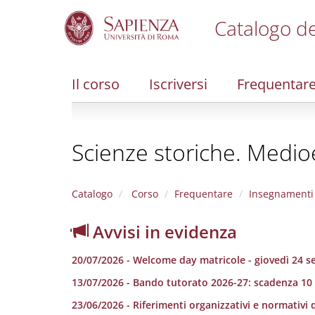
Catalogo de
S
k
i
Il corso
Iscriversi
Frequentar
p
t
o
m
Scienze storiche. Medi
a
i
n
c
Catalogo
Corso
Frequentare
Insegnamenti
o
n
Avvisi in evidenza
t
e
20/07/2026 - Welcome day matricole - giovedì 24 
n
t
13/07/2026 - Bando tutorato 2026-27: scadenza 10
23/06/2026 - Riferimenti organizzativi e normativi d