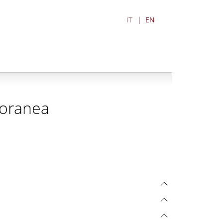
IT
EN
poranea