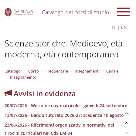
Catalogo dei corsi di studio
S
IT
EN
k
i
Scienze storiche. Medioevo, età
p
t
moderna, età contemporanea
o
m
a
i
Catalogo
Corso
Frequentare
Insegnamenti
Canale
n
Insegnamento
c
o
Avvisi in evidenza
n
t
20/07/2026 - Welcome day matricole - giovedì 24 settembre
e
n
13/07/2026 - Bando tutorato 2026-27: scadenza 10 agosto
t
23/06/2026 - Riferimenti organizzativi e normativi dei
tirocini curriculari nel CdS LM 84