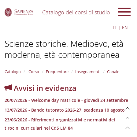
Catalogo dei corsi di studio
S
IT
EN
k
i
Scienze storiche. Medioevo, età
p
t
moderna, età contemporanea
o
m
a
i
Catalogo
Corso
Frequentare
Insegnamenti
Canale
n
c
Avvisi in evidenza
o
n
20/07/2026 - Welcome day matricole - giovedì 24 settembre
t
e
13/07/2026 - Bando tutorato 2026-27: scadenza 10 agosto
n
23/06/2026 - Riferimenti organizzativi e normativi dei
t
tirocini curriculari nel CdS LM 84