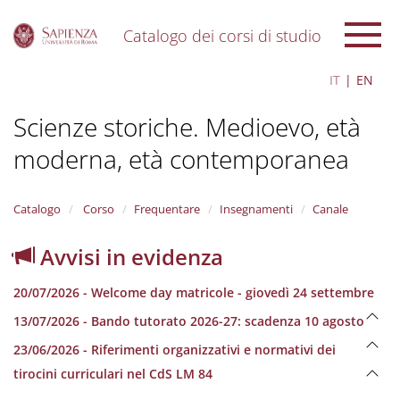
Catalogo dei corsi di studio
S
IT
EN
k
i
Scienze storiche. Medioevo, età
p
t
moderna, età contemporanea
o
m
a
i
Catalogo
Corso
Frequentare
Insegnamenti
Canale
n
c
Avvisi in evidenza
o
n
20/07/2026 - Welcome day matricole - giovedì 24 settembre
t
e
13/07/2026 - Bando tutorato 2026-27: scadenza 10 agosto
n
23/06/2026 - Riferimenti organizzativi e normativi dei
t
tirocini curriculari nel CdS LM 84