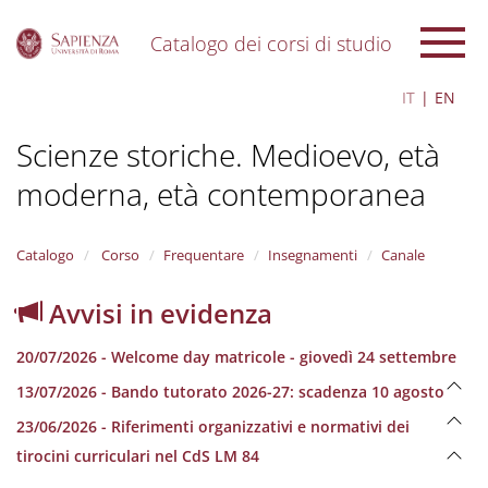
Catalogo dei corsi di studio
S
IT
EN
k
i
Scienze storiche. Medioevo, età
p
t
moderna, età contemporanea
o
m
a
i
Catalogo
Corso
Frequentare
Insegnamenti
Canale
n
c
Avvisi in evidenza
o
n
20/07/2026 - Welcome day matricole - giovedì 24 settembre
t
e
13/07/2026 - Bando tutorato 2026-27: scadenza 10 agosto
n
23/06/2026 - Riferimenti organizzativi e normativi dei
t
tirocini curriculari nel CdS LM 84