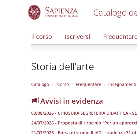
Catalogo de
S
k
i
Il corso
Iscriversi
Frequentar
p
t
o
m
Storia dell'arte
a
i
n
c
Catalogo
Corso
Frequentare
Insegnamenti
o
n
Avvisi in evidenza
t
e
03/08/2026 - CHIUSURA SEGRETERIA DIDATTICA - S
n
t
24/07/2026 - Proposta di tirocinio "Per un approcci
21/07/2026 - Borsa di studio ILIAD - scadenza 31 o