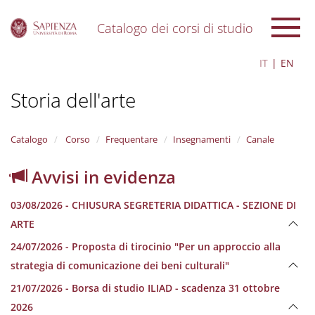
Catalogo dei corsi di studio
S
IT
EN
k
i
Storia dell'arte
p
t
o
m
Catalogo
Corso
Frequentare
Insegnamenti
Canale
a
i
Avvisi in evidenza
n
c
03/08/2026 - CHIUSURA SEGRETERIA DIDATTICA - SEZIONE DI
o
n
ARTE
t
24/07/2026 - Proposta di tirocinio "Per un approccio alla
e
n
strategia di comunicazione dei beni culturali"
t
21/07/2026 - Borsa di studio ILIAD - scadenza 31 ottobre
2026