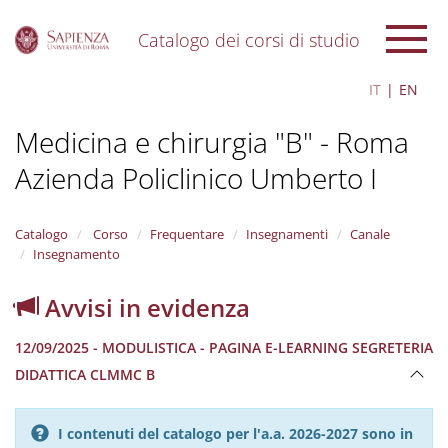
Catalogo dei corsi di studio
S
IT
EN
k
i
Medicina e chirurgia "B" - Roma
p
t
Azienda Policlinico Umberto I
o
m
a
i
Catalogo
Corso
Frequentare
Insegnamenti
Canale
n
Insegnamento
c
o
Avvisi in evidenza
n
t
12/09/2025 - MODULISTICA - PAGINA E-LEARNING SEGRETERIA
e
n
DIDATTICA CLMMC B
t
I contenuti del catalogo per l'a.a. 2026-2027 sono in