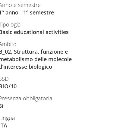
Anno e semestre
1º anno - 1º semestre
Tipologia
Basic educational activities
Ambito
B_02. Struttura, funzione e
metabolismo delle molecole
d'interesse biologico
SSD
BIO/10
Presenza obbligatoria
Sì
Lingua
ITA