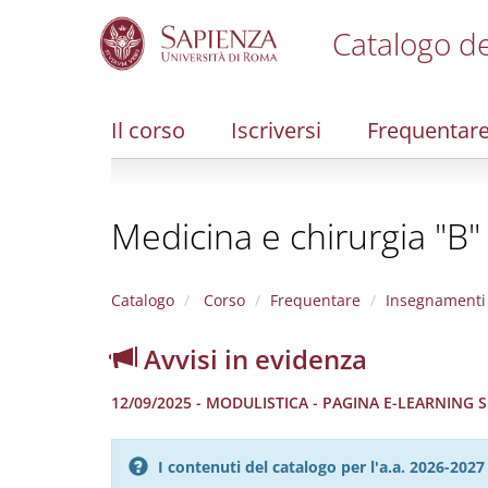
Catalogo de
S
k
i
Il corso
Iscriversi
Frequentar
p
t
o
m
Medicina e chirurgia "B"
a
i
n
c
Catalogo
Corso
Frequentare
Insegnamenti
o
n
Avvisi in evidenza
t
e
12/09/2025 - MODULISTICA - PAGINA E-LEARNING
n
t
I contenuti del catalogo per l'a.a. 2026-20