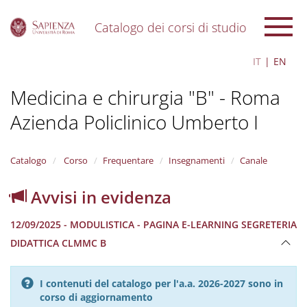
Catalogo dei corsi di studio
S
IT
EN
k
i
Medicina e chirurgia "B" - Roma
p
t
Azienda Policlinico Umberto I
o
m
a
i
Catalogo
Corso
Frequentare
Insegnamenti
Canale
n
c
Avvisi in evidenza
o
n
12/09/2025 - MODULISTICA - PAGINA E-LEARNING SEGRETERIA
t
e
DIDATTICA CLMMC B
n
t
I contenuti del catalogo per l'a.a. 2026-2027 sono in
corso di aggiornamento