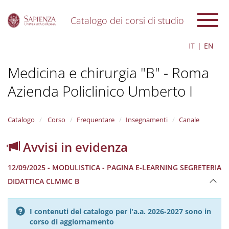
Catalogo dei corsi di studio
S
IT
EN
k
i
Medicina e chirurgia "B" - Roma
p
t
Azienda Policlinico Umberto I
o
m
a
i
Catalogo
Corso
Frequentare
Insegnamenti
Canale
n
c
Avvisi in evidenza
o
n
12/09/2025 - MODULISTICA - PAGINA E-LEARNING SEGRETERIA
t
e
DIDATTICA CLMMC B
n
t
I contenuti del catalogo per l'a.a. 2026-2027 sono in
corso di aggiornamento