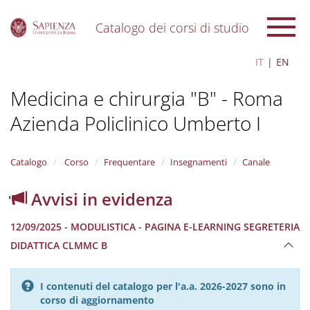
Catalogo dei corsi di studio
S
IT
EN
k
i
Medicina e chirurgia "B" - Roma
p
t
Azienda Policlinico Umberto I
o
m
a
i
Catalogo
Corso
Frequentare
Insegnamenti
Canale
n
c
Avvisi in evidenza
o
n
12/09/2025 - MODULISTICA - PAGINA E-LEARNING SEGRETERIA
t
e
DIDATTICA CLMMC B
n
t
I contenuti del catalogo per l'a.a. 2026-2027 sono in
corso di aggiornamento