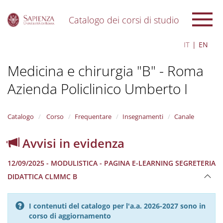
Catalogo dei corsi di studio
S
IT
EN
k
i
Medicina e chirurgia "B" - Roma
p
t
Azienda Policlinico Umberto I
o
m
a
i
Catalogo
Corso
Frequentare
Insegnamenti
Canale
n
c
Avvisi in evidenza
o
n
12/09/2025 - MODULISTICA - PAGINA E-LEARNING SEGRETERIA
t
e
DIDATTICA CLMMC B
n
t
I contenuti del catalogo per l'a.a. 2026-2027 sono in
corso di aggiornamento