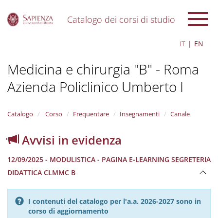
Catalogo dei corsi di studio
S
IT
EN
k
i
Medicina e chirurgia "B" - Roma
p
t
Azienda Policlinico Umberto I
o
m
a
i
Catalogo
Corso
Frequentare
Insegnamenti
Canale
n
c
Avvisi in evidenza
o
n
12/09/2025 - MODULISTICA - PAGINA E-LEARNING SEGRETERIA
t
e
DIDATTICA CLMMC B
n
t
I contenuti del catalogo per l'a.a. 2026-2027 sono in
corso di aggiornamento