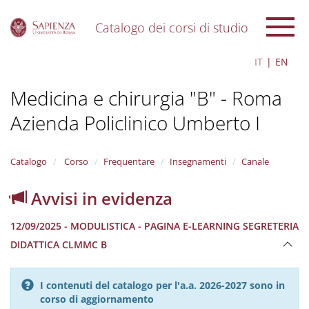
Catalogo dei corsi di studio
S
IT
EN
k
i
Medicina e chirurgia "B" - Roma
p
t
Azienda Policlinico Umberto I
o
m
a
i
Catalogo
Corso
Frequentare
Insegnamenti
Canale
n
c
Avvisi in evidenza
o
n
12/09/2025 - MODULISTICA - PAGINA E-LEARNING SEGRETERIA
t
e
DIDATTICA CLMMC B
n
t
I contenuti del catalogo per l'a.a. 2026-2027 sono in
corso di aggiornamento