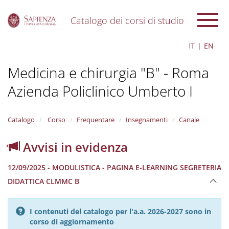
Catalogo dei corsi di studio
S
IT
EN
k
i
Medicina e chirurgia "B" - Roma
p
t
Azienda Policlinico Umberto I
o
m
a
i
Catalogo
Corso
Frequentare
Insegnamenti
Canale
n
c
Avvisi in evidenza
o
n
12/09/2025 - MODULISTICA - PAGINA E-LEARNING SEGRETERIA
t
e
DIDATTICA CLMMC B
n
t
I contenuti del catalogo per l'a.a. 2026-2027 sono in
corso di aggiornamento