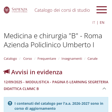
Catalogo dei corsi di studio
S
IT
EN
k
i
Medicina e chirurgia "B" - Roma
p
t
Azienda Policlinico Umberto I
o
m
a
i
Catalogo
Corso
Frequentare
Insegnamenti
Canale
n
c
Avvisi in evidenza
o
n
12/09/2025 - MODULISTICA - PAGINA E-LEARNING SEGRETERIA
t
e
DIDATTICA CLMMC B
n
t
I contenuti del catalogo per l'a.a. 2026-2027 sono in
corso di aggiornamento