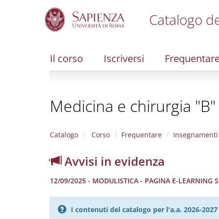
Catalogo de
S
k
i
Il corso
Iscriversi
Frequentar
p
t
o
m
Medicina e chirurgia "B"
a
i
n
c
Catalogo
Corso
Frequentare
Insegnamenti
o
n
Avvisi in evidenza
t
e
12/09/2025 - MODULISTICA - PAGINA E-LEARNING
n
t
I contenuti del catalogo per l'a.a. 2026-20