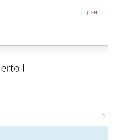
IT
EN
erto I