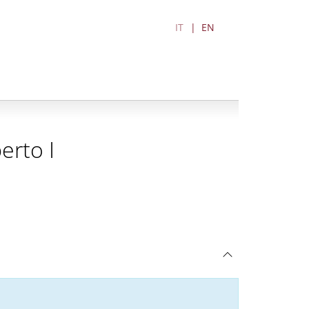
IT
EN
erto I