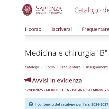
Catalogo de
S
k
i
Il corso
Iscriversi
Frequentar
p
t
o
m
Medicina e chirurgia "B"
a
i
n
c
Catalogo
Corso
Frequentare
Insegnamenti
o
n
Avvisi in evidenza
t
e
12/09/2025 - MODULISTICA - PAGINA E-LEARNING
n
t
I contenuti del catalogo per l'a.a. 2026-20