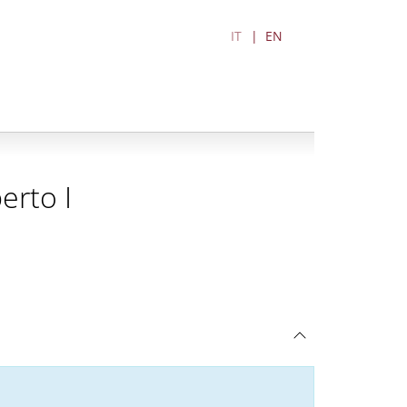
IT
EN
erto I