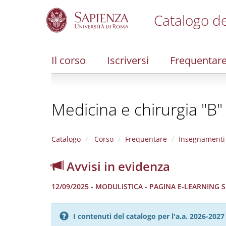
Catalogo de
S
k
i
Il corso
Iscriversi
Frequentar
p
t
o
m
Medicina e chirurgia "B"
a
i
n
c
Catalogo
Corso
Frequentare
Insegnamenti
o
n
Avvisi in evidenza
t
e
12/09/2025 - MODULISTICA - PAGINA E-LEARNING
n
t
I contenuti del catalogo per l'a.a. 2026-20