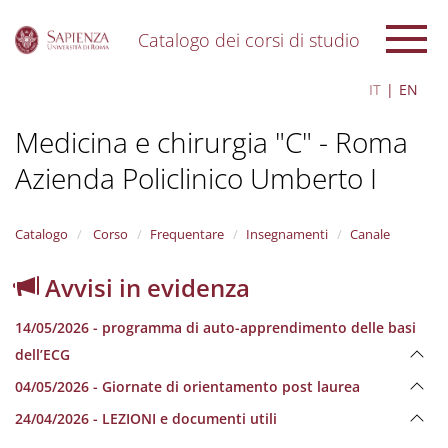
Catalogo dei corsi di studio
S
IT
EN
k
i
Medicina e chirurgia "C" - Roma
p
t
Azienda Policlinico Umberto I
o
m
a
i
Catalogo
Corso
Frequentare
Insegnamenti
Canale
n
c
Avvisi in evidenza
o
n
14/05/2026 - programma di auto-apprendimento delle basi
t
e
dell’ECG
n
04/05/2026 - Giornate di orientamento post laurea
t
24/04/2026 - LEZIONI e documenti utili