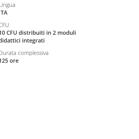
Lingua
ITA
CFU
10 CFU distribuiti in 2 moduli
didattici integrati
Durata complessiva
125 ore