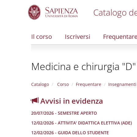
Catalogo de
S
k
i
Il corso
Iscriversi
Frequentar
p
t
o
m
Medicina e chirurgia "D"
a
i
n
c
Catalogo
Corso
Frequentare
Insegnamenti
o
n
Avvisi in evidenza
t
e
20/07/2026 - SEMESTRE APERTO
n
t
12/02/2026 - ATTIVITA' DIDATTICA ELETTIVA (ADE)
12/02/2026 - GUIDA DELLO STUDENTE