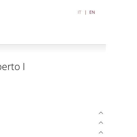
IT
EN
erto I