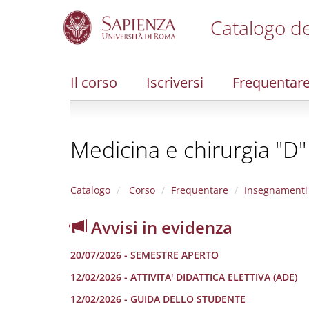
Catalogo de
S
k
i
Il corso
Iscriversi
Frequentar
p
t
o
m
Medicina e chirurgia "D"
a
i
n
c
Catalogo
Corso
Frequentare
Insegnamenti
o
n
Avvisi in evidenza
t
e
20/07/2026 - SEMESTRE APERTO
n
t
12/02/2026 - ATTIVITA' DIDATTICA ELETTIVA (ADE)
12/02/2026 - GUIDA DELLO STUDENTE