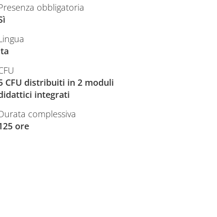
Presenza obbligatoria
Sì
Lingua
ita
CFU
5 CFU distribuiti in 2 moduli
didattici integrati
Durata complessiva
125 ore