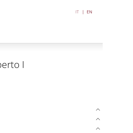
IT
EN
erto I