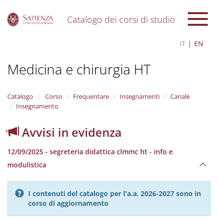
Catalogo dei corsi di studio
S
IT
EN
k
i
Medicina e chirurgia HT
p
t
o
m
Catalogo
Corso
Frequentare
Insegnamenti
Canale
a
Insegnamento
i
n
Avvisi in evidenza
c
o
12/09/2025 - segreteria didattica clmmc ht - info e
n
t
modulistica
e
n
t
I contenuti del catalogo per l'a.a. 2026-2027 sono in
corso di aggiornamento