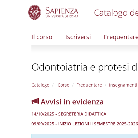
Catalogo de
S
k
i
Il corso
Iscriversi
Frequentar
p
t
o
m
Odontoiatria e protesi d
a
i
n
c
Catalogo
Corso
Frequentare
Insegnamenti
o
n
Avvisi in evidenza
t
e
14/10/2025 - SEGRETERIA DIDATTICA
n
t
09/09/2025 - INIZIO LEZIONI II SEMESTRE 2025-2026