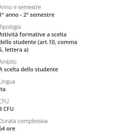
Anno e semestre
1º anno - 2º semestre
Tipologia
Attività formative a scelta
dello studente (art.10, comma
5, lettera a)
Ambito
A scelta dello studente
Lingua
ita
CFU
8 CFU
Durata complessiva
64 ore