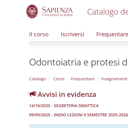
Catalogo de
S
k
i
Il corso
Iscriversi
Frequentar
p
t
o
m
Odontoiatria e protesi d
a
i
n
c
Catalogo
Corso
Frequentare
Insegnamenti
o
n
Avvisi in evidenza
t
e
14/10/2025 - SEGRETERIA DIDATTICA
n
t
09/09/2025 - INIZIO LEZIONI II SEMESTRE 2025-2026