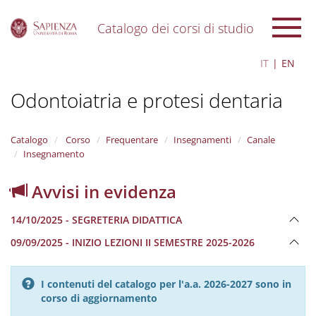
Catalogo dei corsi di studio
S
IT
EN
k
i
Odontoiatria e protesi dentaria
p
t
o
m
Catalogo
Corso
Frequentare
Insegnamenti
Canale
a
Insegnamento
i
n
Avvisi in evidenza
c
o
14/10/2025 - SEGRETERIA DIDATTICA
n
t
09/09/2025 - INIZIO LEZIONI II SEMESTRE 2025-2026
e
n
t
I contenuti del catalogo per l'a.a. 2026-2027 sono in
corso di aggiornamento