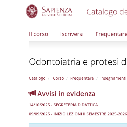
Catalogo de
S
k
i
Il corso
Iscriversi
Frequentar
p
t
o
m
Odontoiatria e protesi d
a
i
n
c
Catalogo
Corso
Frequentare
Insegnamenti
o
n
Avvisi in evidenza
t
e
14/10/2025 - SEGRETERIA DIDATTICA
n
t
09/09/2025 - INIZIO LEZIONI II SEMESTRE 2025-2026