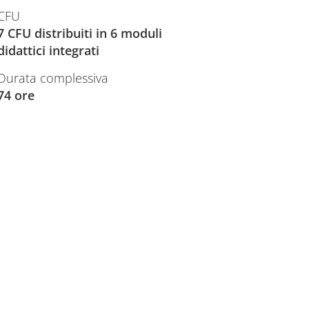
CFU
7 CFU distribuiti in 6 moduli
didattici integrati
Durata complessiva
74 ore