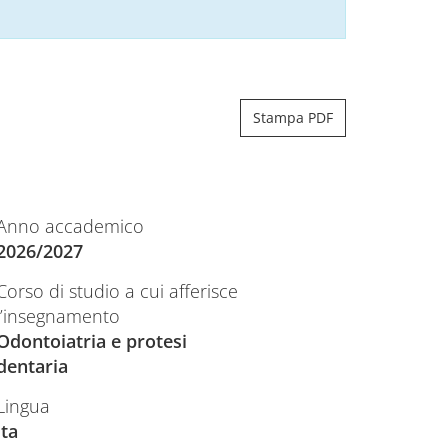
Stampa PDF
Anno accademico
2026/2027
Corso di studio a cui afferisce
l’insegnamento
Odontoiatria e protesi
dentaria
Lingua
ita