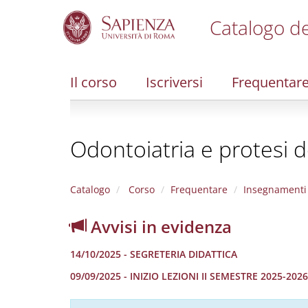
Catalogo de
S
k
i
Il corso
Iscriversi
Frequentar
p
t
o
m
Odontoiatria e protesi d
a
i
n
c
Catalogo
Corso
Frequentare
Insegnamenti
o
n
Avvisi in evidenza
t
e
14/10/2025 - SEGRETERIA DIDATTICA
n
t
09/09/2025 - INIZIO LEZIONI II SEMESTRE 2025-2026