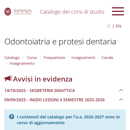
Catalogo dei corsi di studio
S
IT
EN
k
i
Odontoiatria e protesi dentaria
p
t
o
m
Catalogo
Corso
Frequentare
Insegnamenti
Canale
a
Insegnamento
i
n
Avvisi in evidenza
c
o
14/10/2025 - SEGRETERIA DIDATTICA
n
t
09/09/2025 - INIZIO LEZIONI II SEMESTRE 2025-2026
e
n
t
I contenuti del catalogo per l'a.a. 2026-2027 sono in
corso di aggiornamento