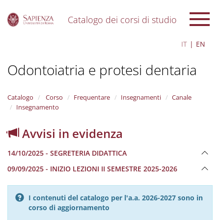
Catalogo dei corsi di studio
S
IT
EN
k
i
Odontoiatria e protesi dentaria
p
t
o
m
Catalogo
Corso
Frequentare
Insegnamenti
Canale
a
Insegnamento
i
n
Avvisi in evidenza
c
o
14/10/2025 - SEGRETERIA DIDATTICA
n
t
09/09/2025 - INIZIO LEZIONI II SEMESTRE 2025-2026
e
n
t
I contenuti del catalogo per l'a.a. 2026-2027 sono in
corso di aggiornamento