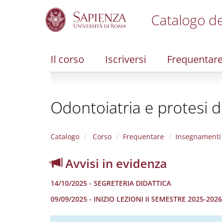
Catalogo de
S
k
i
Il corso
Iscriversi
Frequentar
p
t
o
m
Odontoiatria e protesi d
a
i
n
c
Catalogo
Corso
Frequentare
Insegnamenti
o
n
Avvisi in evidenza
t
e
14/10/2025 - SEGRETERIA DIDATTICA
n
t
09/09/2025 - INIZIO LEZIONI II SEMESTRE 2025-2026