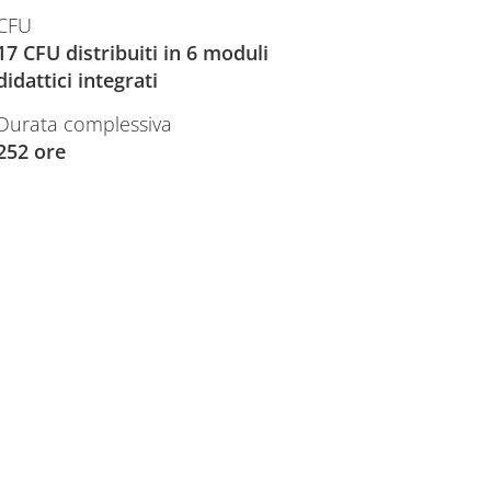
CFU
17 CFU distribuiti in 6 moduli
didattici integrati
Durata complessiva
252 ore