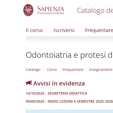
Catalogo de
S
k
i
Il corso
Iscriversi
Frequentar
p
t
o
m
Odontoiatria e protesi d
a
i
n
c
Catalogo
Corso
Frequentare
Insegnamenti
o
n
Avvisi in evidenza
t
e
14/10/2025 - SEGRETERIA DIDATTICA
n
t
09/09/2025 - INIZIO LEZIONI II SEMESTRE 2025-2026