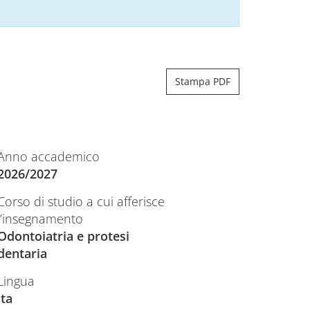
Stampa PDF
Anno accademico
2026/2027
Corso di studio a cui afferisce
l’insegnamento
Odontoiatria e protesi
dentaria
Lingua
ita