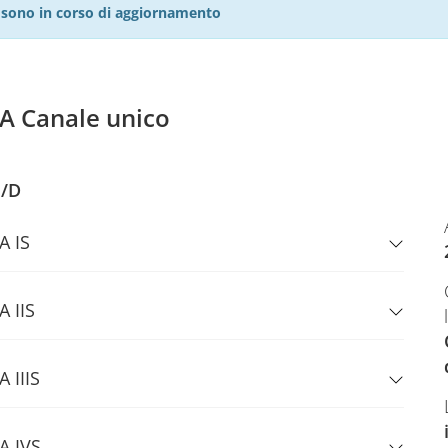
27 sono in corso di aggiornamento
 Canale unico
N/D
A IS
 IIS
 IIIS
A IVS