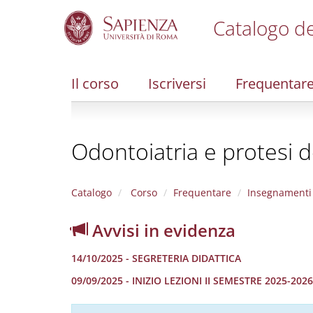
Catalogo de
S
k
i
Il corso
Iscriversi
Frequentar
p
t
o
m
Odontoiatria e protesi d
a
i
n
c
Catalogo
Corso
Frequentare
Insegnamenti
o
n
Avvisi in evidenza
t
e
14/10/2025 - SEGRETERIA DIDATTICA
n
t
09/09/2025 - INIZIO LEZIONI II SEMESTRE 2025-2026