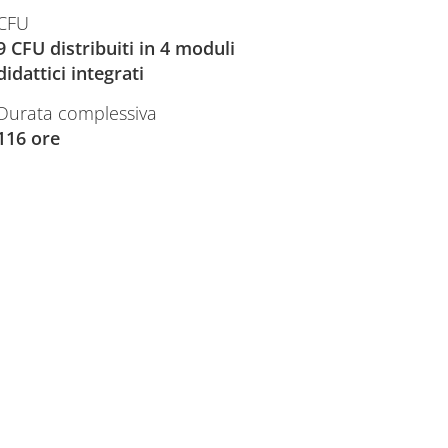
CFU
9 CFU distribuiti in 4 moduli
didattici integrati
Durata complessiva
116 ore