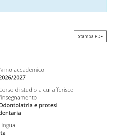
Stampa PDF
Anno accademico
2026/2027
Corso di studio a cui afferisce
l’insegnamento
Odontoiatria e protesi
dentaria
Lingua
ita