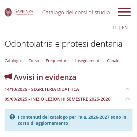
Catalogo dei corsi di studio
S
IT
EN
k
i
Odontoiatria e protesi dentaria
p
t
o
m
Catalogo
Corso
Frequentare
Insegnamenti
Canale
a
i
Avvisi in evidenza
n
c
14/10/2025 - SEGRETERIA DIDATTICA
o
n
09/09/2025 - INIZIO LEZIONI II SEMESTRE 2025-2026
t
e
n
I contenuti del catalogo per l'a.a. 2026-2027 sono in
t
corso di aggiornamento