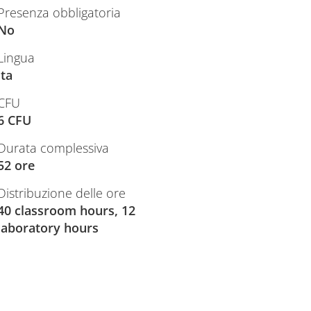
Presenza obbligatoria
No
Lingua
ita
CFU
6 CFU
Durata complessiva
52 ore
Distribuzione delle ore
40 classroom hours, 12
laboratory hours