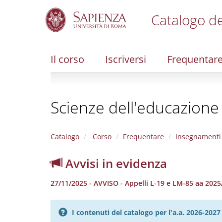
Catalogo de
S
k
i
Il corso
Iscriversi
Frequentar
p
t
o
m
Scienze dell'educazione
a
i
n
c
Catalogo
Corso
Frequentare
Insegnamenti
o
n
Avvisi in evidenza
t
e
27/11/2025 - AVVISO - Appelli L-19 e LM-85 aa 202
n
t
I contenuti del catalogo per l'a.a. 2026-20