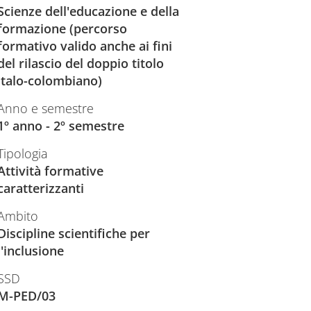
Scienze dell'educazione e della
formazione (percorso
formativo valido anche ai fini
del rilascio del doppio titolo
italo-colombiano)
Anno e semestre
1º anno - 2º semestre
Tipologia
Attività formative
caratterizzanti
Ambito
Discipline scientifiche per
l'inclusione
SSD
M-PED/03