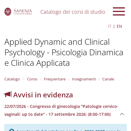
Catalogo dei corsi di studio
S
IT
EN
k
i
Applied Dynamic and Clinical
p
t
Psychology - Psicologia Dinamica
o
m
e Clinica Applicata
a
i
n
Catalogo
Corso
Frequentare
Insegnamenti
Canale
c
o
n
Avvisi in evidenza
t
e
22/07/2026 - Congresso di ginecologia "Patologie cervico-
n
vaginali: up to date" - 17 settembre 2026: (8:00-17:00)
t