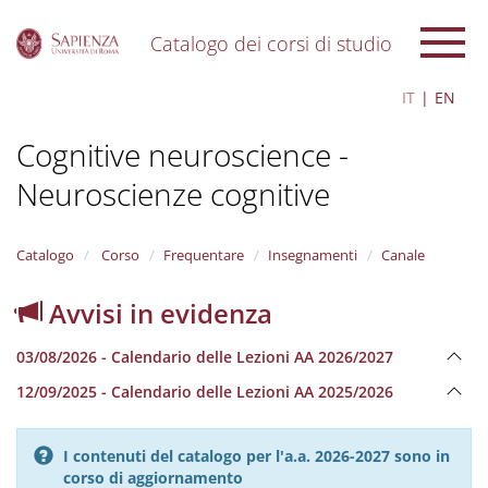
Catalogo dei corsi di studio
S
IT
EN
k
i
Cognitive neuroscience -
p
t
Neuroscienze cognitive
o
m
a
i
Catalogo
Corso
Frequentare
Insegnamenti
Canale
n
c
Avvisi in evidenza
o
n
03/08/2026 - Calendario delle Lezioni AA 2026/2027
t
e
12/09/2025 - Calendario delle Lezioni AA 2025/2026
n
t
I contenuti del catalogo per l'a.a. 2026-2027 sono in
corso di aggiornamento