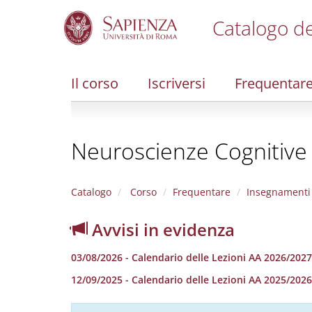
Catalogo de
S
k
i
Il corso
Iscriversi
Frequentar
p
t
o
m
Neuroscienze Cognitive e
a
i
n
c
Catalogo
Corso
Frequentare
Insegnamenti
o
n
Avvisi in evidenza
t
e
03/08/2026 - Calendario delle Lezioni AA 2026/2027
n
t
12/09/2025 - Calendario delle Lezioni AA 2025/2026