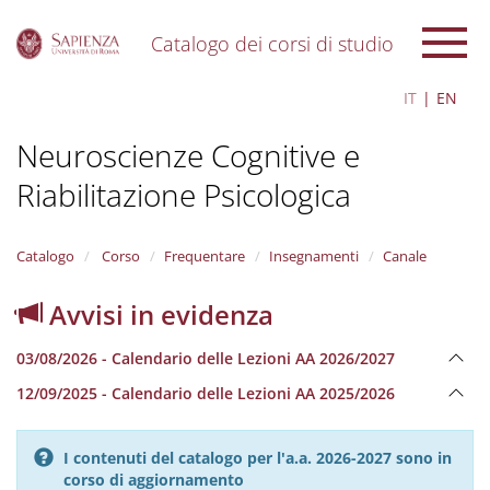
Catalogo dei corsi di studio
S
IT
EN
k
i
Neuroscienze Cognitive e
p
t
Riabilitazione Psicologica
o
m
a
i
Catalogo
Corso
Frequentare
Insegnamenti
Canale
n
c
Avvisi in evidenza
o
n
03/08/2026 - Calendario delle Lezioni AA 2026/2027
t
e
12/09/2025 - Calendario delle Lezioni AA 2025/2026
n
t
I contenuti del catalogo per l'a.a. 2026-2027 sono in
corso di aggiornamento