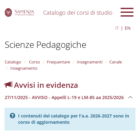
Catalogo dei corsi di studio
S
IT
EN
k
i
Scienze Pedagogiche
p
t
o
m
Catalogo
Corso
Frequentare
Insegnamenti
Canale
a
Insegnamento
i
n
Avvisi in evidenza
c
o
27/11/2025 - AVVISO - Appelli L-19 e LM-85 aa 2025/2026
n
t
e
I contenuti del catalogo per l'a.a. 2026-2027 sono in
n
corso di aggiornamento
t