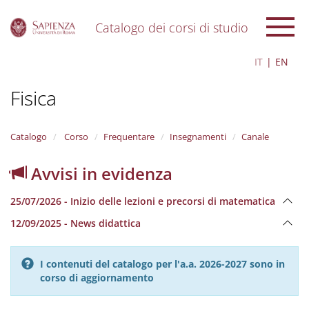
Catalogo dei corsi di studio
S
IT
EN
k
i
Fisica
p
t
o
m
Catalogo
Corso
Frequentare
Insegnamenti
Canale
a
i
Avvisi in evidenza
n
c
25/07/2026 - Inizio delle lezioni e precorsi di matematica
o
n
12/09/2025 - News didattica
t
e
n
I contenuti del catalogo per l'a.a. 2026-2027 sono in
t
corso di aggiornamento