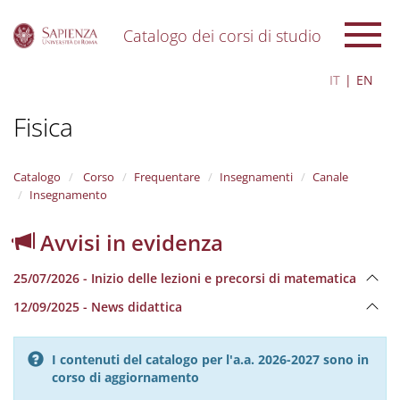
Catalogo dei corsi di studio
S
IT
EN
k
i
Fisica
p
t
o
m
Catalogo
Corso
Frequentare
Insegnamenti
Canale
a
Insegnamento
i
n
Avvisi in evidenza
c
o
25/07/2026 - Inizio delle lezioni e precorsi di matematica
n
t
12/09/2025 - News didattica
e
n
t
I contenuti del catalogo per l'a.a. 2026-2027 sono in
corso di aggiornamento