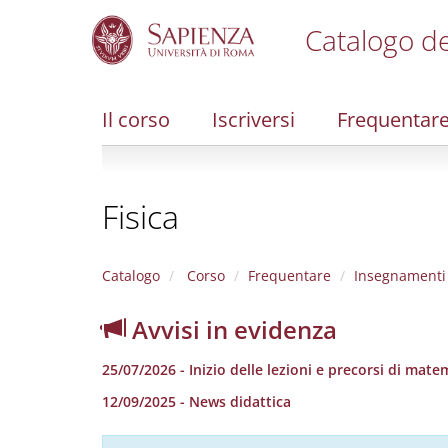
Catalogo de
S
k
i
Il corso
Iscriversi
Frequentar
p
t
o
m
Fisica
a
i
n
c
Catalogo
Corso
Frequentare
Insegnamenti
o
n
Avvisi in evidenza
t
e
25/07/2026 - Inizio delle lezioni e precorsi di mate
n
t
12/09/2025 - News didattica