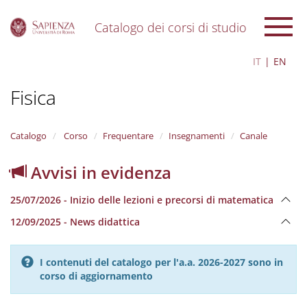
Catalogo dei corsi di studio
S
IT
EN
k
i
Fisica
p
t
o
m
Catalogo
Corso
Frequentare
Insegnamenti
Canale
a
i
Avvisi in evidenza
n
c
25/07/2026 - Inizio delle lezioni e precorsi di matematica
o
n
12/09/2025 - News didattica
t
e
n
I contenuti del catalogo per l'a.a. 2026-2027 sono in
t
corso di aggiornamento