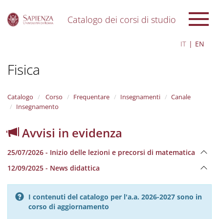
Catalogo dei corsi di studio
S
IT
EN
k
i
Fisica
p
t
o
m
Catalogo
Corso
Frequentare
Insegnamenti
Canale
a
Insegnamento
i
n
Avvisi in evidenza
c
o
25/07/2026 - Inizio delle lezioni e precorsi di matematica
n
t
12/09/2025 - News didattica
e
n
t
I contenuti del catalogo per l'a.a. 2026-2027 sono in
corso di aggiornamento