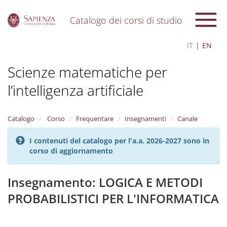
Catalogo dei corsi di studio
S
IT
EN
k
i
Scienze matematiche per
p
t
l’intelligenza artificiale
o
m
a
i
Catalogo
Corso
Frequentare
Insegnamenti
Canale
n
c
I contenuti del catalogo per l'a.a. 2026-2027 sono in
o
corso di aggiornamento
n
t
Insegnamento: LOGICA E METODI
e
n
PROBABILISTICI PER L'INFORMATICA
t