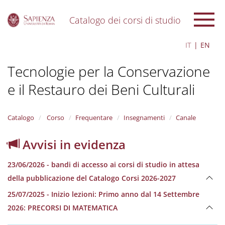
Catalogo dei corsi di studio
S
IT
EN
k
i
Tecnologie per la Conservazione
p
t
e il Restauro dei Beni Culturali
o
m
a
i
Catalogo
Corso
Frequentare
Insegnamenti
Canale
n
c
Avvisi in evidenza
o
n
23/06/2026 - bandi di accesso ai corsi di studio in attesa
t
e
della pubblicazione del Catalogo Corsi 2026-2027
n
25/07/2025 - Inizio lezioni: Primo anno dal 14 Settembre
t
2026: PRECORSI DI MATEMATICA