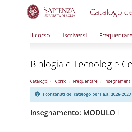
Catalogo de
S
k
i
Il corso
Iscriversi
Frequentar
p
t
o
m
Biologia e Tecnologie Cel
a
i
n
c
Catalogo
Corso
Frequentare
Insegnamenti
o
n
I contenuti del catalogo per l'a.a. 2026-20
t
e
n
Insegnamento: MODULO I
t