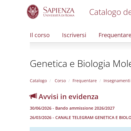
Catalogo de
S
k
i
Il corso
Iscriversi
Frequentar
p
t
o
m
Genetica e Biologia Mol
a
i
n
c
Catalogo
Corso
Frequentare
Insegnamenti
o
n
Avvisi in evidenza
t
e
30/06/2026 - Bando ammissione 2026/2027
n
t
26/03/2026 - CANALE TELEGRAM GENETICA E BIO